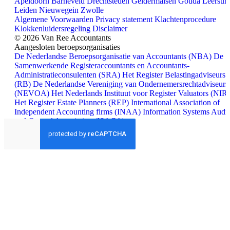
Apeldoorn
Barneveld
Drechtsteden
Geldermalsen
Gouda
Leersu
Leiden
Nieuwegein
Zwolle
Algemene Voorwaarden
Privacy statement
Klachtenprocedure
Klokkenluidersregeling
Disclaimer
© 2026 Van Ree Accountants
Aangesloten beroepsorganisaties
De Nederlandse Beroepsorganisatie van Accountants (NBA)
De
Samenwerkende Registeraccountants en Accountants-
Administratieconsulenten (SRA)
Het Register Belastingadviseurs
(RB)
De Nederlandse Vereniging van Ondernemersrechtadviseurs
(NEVOA)
Het Nederlands Instituut voor Register Valuators (NIR
Het Register Estate Planners (REP)
International Association of
Independent Accounting firms (INAA)
Information Systems Audit
and Control Association (ISACA)