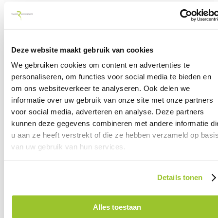
Inzicht in kosten
Prijspalen bij snellaadstations zullen worden
Deze website maakt gebruik van cookies
geüniformeerd, zo gaf de minister tevens aan. Op die
manier kan men eenvoudig vooraf zien wat het oplade
We gebruiken cookies om content en advertenties te
personaliseren, om functies voor social media te bieden en
gaat kosten en hoe deze prijs tot stand is gekomen.
om ons websiteverkeer te analyseren. Ook delen we
informatie over uw gebruik van onze site met onze partners
Subsidie voor opladen elektrisch
voor social media, adverteren en analyse. Deze partners
kunnen deze gegevens combineren met andere informatie di
vrachtverkeer
u aan ze heeft verstrekt of die ze hebben verzameld op basi
van uw gebruik van hun services.
Verder investeert het ministerie € 67,5 miljoen in
snellaadstations op verzorgingsplaatsen langs
Details tonen
snelwegen, zodat in de toekomst snelladen voor
vrachtwagens langs de snelweg overal mogelijk wordt.
Alles toestaan
Daarnaast is er € 96 miljoen subsidie (SPRILA en