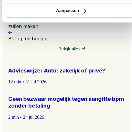
SPULA) beschikbaar gesteld voor de aanleg van
laadinfrastructuur in de logistiek en de bouw, zodat de
Aanpassen
sectoren sneller de overstap naar elektrisch vervoer
zullen maken.
Blijf
op de hoogte
Bekijk alles
Advieswijzer Auto: zakelijk of privé?
12 min
•
31 jul 2026
Geen bezwaar mogelijk tegen aangifte bpm
zonder betaling
2 min
•
24 jul 2026