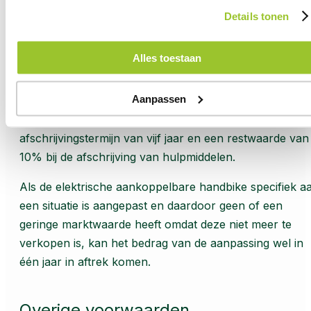
In principe kan het totaalbedrag van de aanschaf van
Details tonen
een elektrische aankoppelbare handbike niet in één jaa
in aftrek worden gebracht. U kunt ‘slechts’ de jaarlijkse
Alles toestaan
afschrijving voor aftrek opvoeren.
Aanpassen
Let op!
De Belastingdienst geeft aan dat over het
algemeen mag worden uitgegaan van een
afschrijvingstermijn van vijf jaar en een restwaarde van
10% bij de afschrijving van hulpmiddelen.
Als de elektrische aankoppelbare handbike specifiek a
een situatie is aangepast en daardoor geen of een
geringe marktwaarde heeft omdat deze niet meer te
verkopen is, kan het bedrag van de aanpassing wel in
één jaar in aftrek komen.
Overige voorwaarden