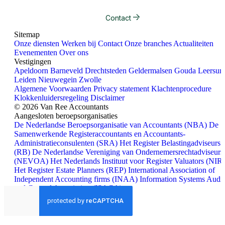
Contact
Sitemap
Onze diensten
Werken bij
Contact
Onze branches
Actualiteiten
Evenementen
Over ons
Vestigingen
Apeldoorn
Barneveld
Drechtsteden
Geldermalsen
Gouda
Leersu
Leiden
Nieuwegein
Zwolle
Algemene Voorwaarden
Privacy statement
Klachtenprocedure
Klokkenluidersregeling
Disclaimer
© 2026 Van Ree Accountants
Aangesloten beroepsorganisaties
De Nederlandse Beroepsorganisatie van Accountants (NBA)
De
Samenwerkende Registeraccountants en Accountants-
Administratieconsulenten (SRA)
Het Register Belastingadviseurs
(RB)
De Nederlandse Vereniging van Ondernemersrechtadviseurs
(NEVOA)
Het Nederlands Instituut voor Register Valuators (NIR
Het Register Estate Planners (REP)
International Association of
Independent Accounting firms (INAA)
Information Systems Audit
and Control Association (ISACA)