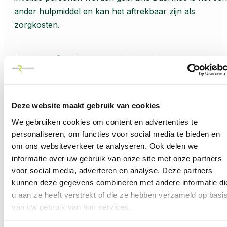
ander hulpmiddel en kan het aftrekbaar zijn als
zorgkosten.
Geen aftrek voor rolstoel
Een rolstoel zelf is overigens niet aftrekbaar als
zorgkosten. Deze is namelijk expliciet in de wet van
Deze website maakt gebruik van cookies
aftrek uitgesloten, omdat een aanvraag van een rolstoe
We gebruiken cookies om content en advertenties te
via de Wmo mogelijk is.
personaliseren, om functies voor social media te bieden en
om ons websiteverkeer te analyseren. Ook delen we
Let op!
Dat een rolstoel niet aftrekbaar is, doet niet af
informatie over uw gebruik van onze site met onze partners
aan de aftrekbaarheid van de elektrische aankoppelba
voor social media, adverteren en analyse. Deze partners
handbike.
kunnen deze gegevens combineren met andere informatie di
u aan ze heeft verstrekt of die ze hebben verzameld op basi
van uw gebruik van hun services.
Afschrijving of bedrag ineens