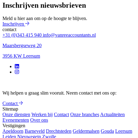
Inschrijven nieuwsbrieven
Meld u hier aan om op de hoogte te blijven.
Inschrijven
contact
+31 (0)343 415 940
info@vanreeaccountants.nl
Maarsbergseweg 20
3956 KW Leersum
Wij helpen u graag slim vooruit. Neem contact met ons op:
Contact
Sitemap
Onze diensten
Werken bij
Contact
Onze branches
Actualiteiten
Evenementen
Over ons
Vestigingen
Apeldoorn
Barneveld
Drechtsteden
Geldermalsen
Gouda
Leersum
Leiden
Nieuwegein
Zwolle