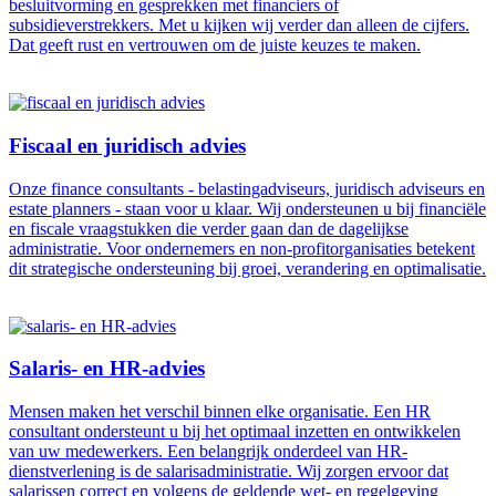
besluitvorming en gesprekken met financiers of
subsidieverstrekkers. Met u kijken wij verder dan alleen de cijfers.
Dat geeft rust en vertrouwen om de juiste keuzes te maken.
Fiscaal en juridisch advies
Onze finance consultants - belastingadviseurs, juridisch adviseurs en
estate planners - staan voor u klaar. Wij ondersteunen u bij financiële
en fiscale vraagstukken die verder gaan dan de dagelijkse
administratie. Voor ondernemers en non-profitorganisaties betekent
dit strategische ondersteuning bij groei, verandering en optimalisatie.
Salaris- en HR-advies
Mensen maken het verschil binnen elke organisatie. Een HR
consultant ondersteunt u bij het optimaal inzetten en ontwikkelen
van uw medewerkers. Een belangrijk onderdeel van HR-
dienstverlening is de salarisadministratie. Wij zorgen ervoor dat
salarissen correct en volgens de geldende wet- en regelgeving