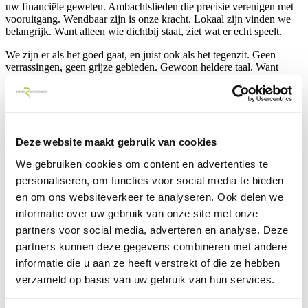
uw financiële geweten. Ambachtslieden die precisie verenigen met
vooruitgang. Wendbaar zijn is onze kracht. Lokaal zijn vinden we
belangrijk. Want alleen wie dichtbij staat, ziet wat er echt speelt.
We zijn er als het goed gaat, en juist ook als het tegenzit. Geen
verrassingen, geen grijze gebieden. Gewoon heldere taal. Want
vertrouwen win je met daden, jaar na jaar.
Over ons
Deze website maakt gebruik van cookies
Uw branche, onze specialisatie
We gebruiken cookies om content en advertenties te
personaliseren, om functies voor social media te bieden
Bekijk alle
en om ons websiteverkeer te analyseren. Ook delen we
Om u optimaal van dienst te zijn, volgen wij de ontwikkelingen in
uw branche op de voet.
informatie over uw gebruik van onze site met onze
partners voor social media, adverteren en analyse. Deze
Maatschappelijke organisaties
partners kunnen deze gegevens combineren met andere
Automotive
informatie die u aan ze heeft verstrekt of die ze hebben
verzameld op basis van uw gebruik van hun services.
Feed & food
Onderwijs