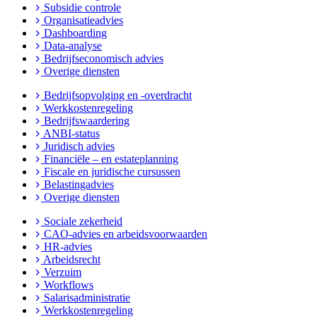
Subsidie controle
Organisatieadvies
Dashboarding
Data-analyse
Bedrijfseconomisch advies
Overige diensten
Bedrijfsopvolging en -overdracht
Werkkostenregeling
Bedrijfswaardering
ANBI-status
Juridisch advies
Financiële – en estateplanning
Fiscale en juridische cursussen
Belastingadvies
Overige diensten
Sociale zekerheid
CAO-advies en arbeidsvoorwaarden
HR-advies
Arbeidsrecht
Verzuim
Workflows
Salarisadministratie
Werkkostenregeling